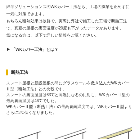
綿半ソリューションズのWKカバー工法なら、工場の操業を止めずに
一気に対策できます。
もちろん断熱効果は抜群で、実際に弊社で施工した工場で断熱工法
で、真夏の屋根の裏面温度が20度も下がったデータがあります。
気になる方は、以下で詳しい情報をご覧ください。
▶ 「WKカバー工法」とは？
断熱工法
スレート屋根と新設屋根の間にグラスウールを敷き込んだWKカバー
Ⅱ型（断熱工法）との比較です。
スレートの裏面温度は63℃と高温になるのに対し、WKカバーⅡ型の
最高裏面温度は46℃でした。
WKカバーⅡ型（断熱工法）の最高裏面温度では、WKカバーⅡ型より
さらに3℃低くなりました。