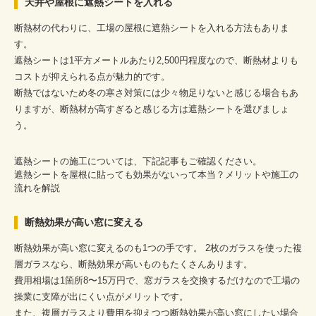
天井や屋根に遮熱シートを入れる
断熱材の代わりに、工場の屋根に遮熱シートを入れる方法もありま
す。
遮熱シートは1平方メートルあたり2,500円程度なので、断熱材よりも
コストが抑えられる点が魅力的です。
断熱ではないため冬の寒さ対策には少々物足りないと感じる場合もあ
りますが、断熱材が高すぎると感じる方は遮熱シートを選びましょ
う。
遮熱シートの施工については、下記記事もご確認ください。
遮熱シートを屋根に貼っても効果がないって本当？メリットや施工の
流れを解説
断熱効果が高い窓に変える
断熱効果が高い窓に変えるのも1つの手です。 2枚のガラスを使った複
層ガラスなら、断熱効果が高いものもたくさんあります。
費用相場は1箇所8〜15万円で、窓ガラスを交換するだけなので工場の
操業に支障が出にくい点がメリットです。
また、複層ガラスより費用を抑えつつ断熱効果が高い窓にしたい場合