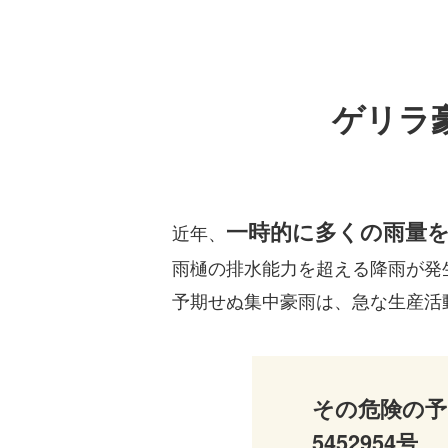
ゲリラ
一時的に多くの雨量
近年、
雨樋の排水能力を超える降雨が発
予期せぬ集中豪雨は、急な生産活
その危険の予
5452954号