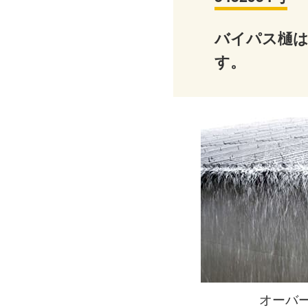
バイパス樋は
す。
オーバ