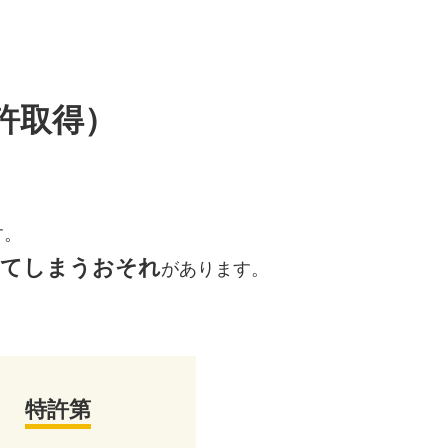
許取得）
す。
してしまうおそれ
があります。
。
特許第