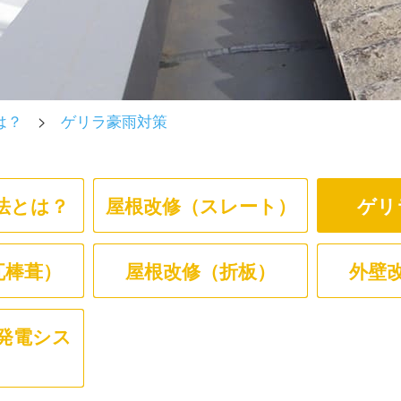
は？
>
ゲリラ豪雨対策
法とは？
屋根改修（スレート）
ゲリ
瓦棒葺）
屋根改修（折板）
外壁
発電シス