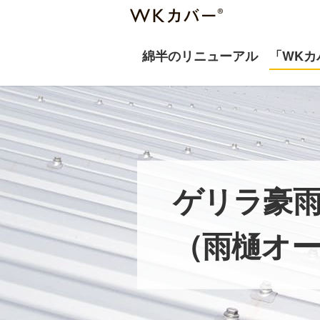
綿半のリニューアル
「WKカ
ゲリラ豪
（雨樋オ