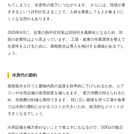
ちてしまうと、生産性の低下につながります。
さらには、現場が暑
すぎるという評判が広まることで、人材を募集しても人が集まりに
くくなる恐れもあります。
2025年6月に、企業の熱中症対策は罰則付き義務化となるため、対
策の必要性はより高まっています。
工場・倉庫の作業環境を整えて
生産性を上げるために、屋根散水は導入を検討する価値があるでし
ょう。
冷房代の節約
屋根散水を行うと建物内部の温度を効率的に下げられるため、エア
コンや冷房設備の使用頻度を減らせます。
電力消費が抑えられるた
め、光熱費の削減も期待できます。
特に広い面積を持つ工場や倉庫
では冷房の運転にかかるコストが大きいため、経済的なメリットが
大きくなるでしょう。
冷房設備を極力使わないことで省エネにもなるので、SDGzの観点