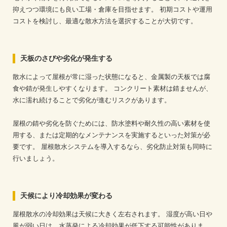
抑えつつ環境にも良い工場・倉庫を目指せます。
初期コストや運用
コストを検討し、最適な散水方法を選択することが大切です。
天板のさびや劣化が発生する
散水によって屋根が常に湿った状態になると、金属製の天板では腐
食や錆が発生しやすくなります。
コンクリート素材は錆ませんが、
水に濡れ続けることで劣化が進むリスクがあります。
屋根の錆や劣化を防ぐためには、防水塗料や耐久性の高い素材を使
用する、または定期的なメンテナンスを実施するといった対策が必
要です。
屋根散水システムを導入するなら、劣化防止対策も同時に
行いましょう。
天候により冷却効果が変わる
屋根散水の冷却効果は天候に大きく左右されます。
湿度が高い日や
風が弱い日は、水蒸発による冷却効果が低下する可能性がありま