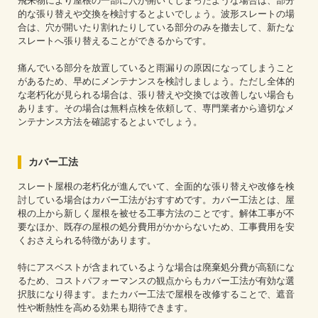
飛来物により屋根の一部に穴が開いてしまったような場合は、部分
的な張り替えや交換を検討するとよいでしょう。波形スレートの場
合は、穴が開いたり割れたりしている部分のみを撤去して、新たな
スレートへ張り替えることができるからです。
痛んでいる部分を放置していると雨漏りの原因になってしまうこと
があるため、早めにメンテナンスを検討しましょう。ただし全体的
な老朽化が見られる場合は、張り替えや交換では改善しない場合も
あります。その場合は無料点検を依頼して、専門業者から適切なメ
ンテナンス方法を確認するとよいでしょう。
カバー工法
スレート屋根の老朽化が進んでいて、全面的な張り替えや改修を検
討している場合はカバー工法がおすすめです。カバー工法とは、屋
根の上から新しく屋根を被せる工事方法のことです。解体工事が不
要なほか、既存の屋根の処分費用がかからないため、工事費用を安
くおさえられる特徴があります。
特にアスベストが含まれているような場合は廃棄処分費が高額にな
るため、コストパフォーマンスの観点からもカバー工法が有効な選
択肢になり得ます。またカバー工法で屋根を改修することで、遮音
性や断熱性を高める効果も期待できます。