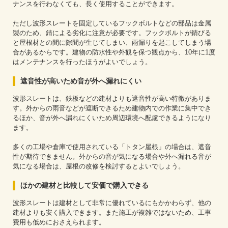
ナンスを行わなくても、長く使用することができます。
ただし波形スレートを固定しているフックボルトなどの部品は金属
製のため、錆による劣化に注意が必要です。フックボルトが錆びる
と屋根材との間に隙間が生じてしまい、雨漏りを起こしてしまう場
合があるからです。建物の防水性や外観を保つ観点から、10年に1度
はメンテナンスを行ったほうがよいでしょう。
遮音性が高いため音が外へ漏れにくい
波形スレートは、鉄板などの建材よりも遮音性が高い特徴がありま
す。外からの雨音などが遮断できるため建物内での作業に集中でき
るほか、音が外へ漏れにくいため周辺環境へ配慮できるようになり
ます。
多くの工場や倉庫で使用されている「トタン屋根」の場合は、遮音
性が期待できません。外からの音が気になる場合や外へ漏れる音が
気になる場合は、屋根の改修を検討するとよいでしょう。
ほかの建材と比較して安価で購入できる
波形スレートは建材として非常に優れているにもかかわらず、他の
建材よりも安く購入できます。また施工が複雑ではないため、工事
費用も低めにおさえられます。