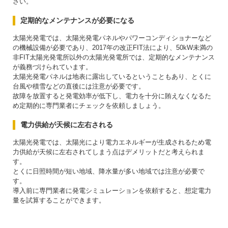
さい。
定期的なメンテナンスが必要になる
太陽光発電では、太陽光発電パネルやパワーコンディショナーなど
の機械設備が必要であり、2017年の改正FIT法により、50kW未満の
非FIT太陽光発電所以外の太陽光発電所では、定期的なメンテナンス
が義務づけられています。
太陽光発電パネルは地表に露出しているということもあり、とくに
台風や積雪などの直後には注意が必要です。
故障を放置すると発電効率が低下し、電力を十分に賄えなくなるた
め定期的に専門業者にチェックを依頼しましょう。
電力供給が天候に左右される
太陽光発電では、太陽光により電力エネルギーが生成されるため電
力供給が天候に左右されてしまう点はデメリットだと考えられま
す。
とくに日照時間が短い地域、降水量が多い地域では注意が必要で
す。
導入前に専門業者に発電シミュレーションを依頼すると、想定電力
量を試算することができます。