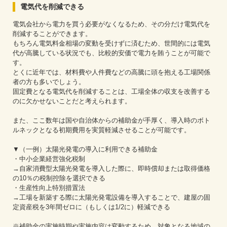
電気代を削減できる
電気会社から電力を買う必要がなくなるため、その分だけ電気代を
削減することができます。
もちろん電気料金相場の変動を受けずに済むため、世間的には電気
代が高騰している状況でも、比較的安価で電力を賄うことが可能で
す。
とくに近年では、材料費や人件費などの高騰に頭を抱える工場関係
者の方も多いでしょう。
固定費となる電気代を削減することは、工場全体の収支を改善する
のに欠かせないことだと考えられます。
また、ここ数年は国や自治体からの補助金が手厚く、導入時のボト
ルネックとなる初期費用を実質軽減させることが可能です。
▼（一例）太陽光発電の導入に利用できる補助金
・中小企業経営強化税制
→自家消費型太陽光発電を導入した際に、即時償却または取得価格
の10％の税制控除を選択できる
・生産性向上特別措置法
→工場を新築する際に太陽光発電設備を導入することで、建屋の固
定資産税を3年間ゼロに（もしくは1/2に）軽減できる
※補助金の実施時期や実施内容は変動するため、対象となる地域の