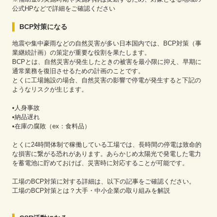
公式HPなどで詳細をご確認ください
BCP対策になる
地震や集中豪雨などの自然災害が多い日本国内では、BCP対策（事
業継続計画）の策定が重要な役割を果たします。
BCPとは、自然災害が発生したときの被害を最小限に抑え、早期に
通常業務を復旧させるための計画のことです。
とくに工場施設の場合、自然災害の影響で停電が発生すると下記の
ようなリスクが生じます。
•人身事故
•納品遅れ
•在庫の腐敗（ex：食料品）
とくに24時間体制で稼働している工場では、長時間の停電は致命的
な損害に繋がる恐れがあります。あらかじめ太陽光で発電した電力
を蓄電池に貯めておけば、災害時に対応することが可能です。
工場のBCP対策に対する詳細は、以下の記事をご確認ください。
工場のBCP対策とは？大手・中小企業の取り組みを解説