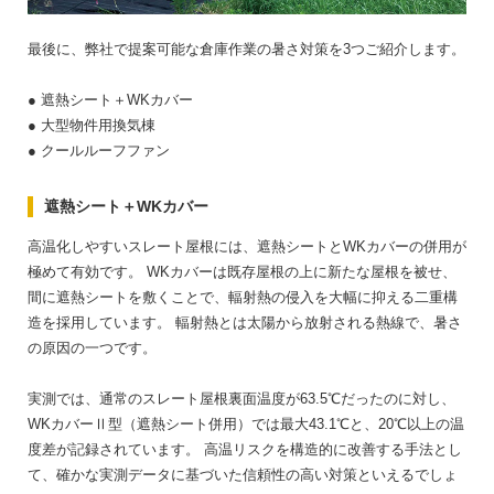
最後に、弊社で提案可能な倉庫作業の暑さ対策を3つご紹介します。
● 遮熱シート＋WKカバー
● 大型物件用換気棟
● クールルーフファン
遮熱シート＋WKカバー
高温化しやすいスレート屋根には、遮熱シートとWKカバーの併用が
極めて有効です。
WKカバーは既存屋根の上に新たな屋根を被せ、
間に遮熱シートを敷くことで、輻射熱の侵入を大幅に抑える二重構
造を採用しています。
輻射熱とは太陽から放射される熱線で、暑さ
の原因の一つです。
実測では、通常のスレート屋根裏面温度が63.5℃だったのに対し、
WKカバーⅡ型（遮熱シート併用）では最大43.1℃と、20℃以上の温
度差が記録されています。
高温リスクを構造的に改善する手法とし
て、確かな実測データに基づいた信頼性の高い対策といえるでしょ