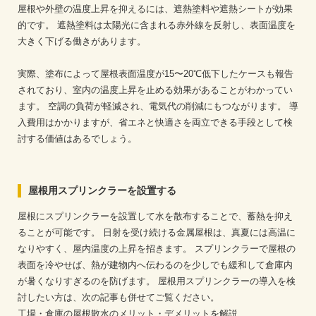
屋根や外壁の温度上昇を抑えるには、遮熱塗料や遮熱シートが効果
的です。
遮熱塗料は太陽光に含まれる赤外線を反射し、表面温度を
大きく下げる働きがあります。
実際、塗布によって屋根表面温度が15〜20℃低下したケースも報告
されており、室内の温度上昇を止める効果があることがわかってい
ます。
空調の負荷が軽減され、電気代の削減にもつながります。
導
入費用はかかりますが、省エネと快適さを両立できる手段として検
討する価値はあるでしょう。
屋根用スプリンクラーを設置する
屋根にスプリンクラーを設置して水を散布することで、蓄熱を抑え
ることが可能です。
日射を受け続ける金属屋根は、真夏には高温に
なりやすく、屋内温度の上昇を招きます。
スプリンクラーで屋根の
表面を冷やせば、熱が建物内へ伝わるのを少しでも緩和して倉庫内
が暑くなりすぎるのを防げます。
屋根用スプリンクラーの導入を検
討したい方は、次の記事も併せてご覧ください。
工場・倉庫の屋根散水のメリット・デメリットを解説