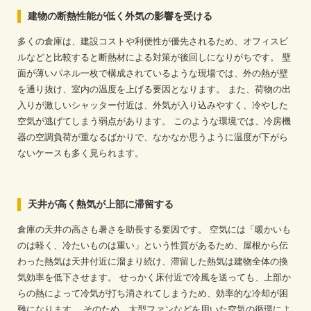
建物の断熱性能が低く外気の影響を受ける
多くの倉庫は、建設コストや利便性が優先されるため、オフィスビ
ルなどと比較すると断熱材による対策が後回しになりがちです。
壁
面が薄いパネル一枚で構成されているような現場では、外の熱が壁
を通り抜け、室内の温度を上げる要因となります。
また、荷物の出
入りが激しいシャッター付近は、外気が入り込みやすく、冷やした
空気が逃げてしまう弱点があります。
このような環境では、冷房機
器の空調負荷が重なるばかりで、なかなか思うように温度が下がら
ないケースも多く見られます。
天井が高く熱気が上部に滞留する
倉庫の天井の高さも暑さを助長する要因です。
空気には「暖かいも
のは軽く、冷たいものは重い」という性質があるため、屋根から伝
わった熱気は天井付近に溜まり続け、滞留した熱気は建物全体の換
気効率を低下させます。
せっかく床付近で冷風を送っても、上部か
らの熱によって冷気が打ち消されてしまうため、効率的な冷却が困
難になります。
そのため、大型ファンなどを用いた空気の循環によ