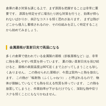
倉庫の暑さ対策を講じる上で、まず原因を把握することは非常に重
要です。
原因を特定せずに場当たり的な対策を行うと、効果が得ら
れないばかりか、余計なコストを招く恐れがあります。
まずは熱が
どこから侵入し蓄積されるのか、その仕組みを正しく特定すること
から始めてみましょう。
金属屋根が直射日光で高温になる
多くの倉庫で使われている金属製の屋根（折板屋根など）は、非常
に熱を通しやすい性質を持っています。
夏の強い直射日光を浴び続
けると、屋根の表面温度は80℃近くまで上がってしまうことも珍し
くありません。
この熱せられた屋根が、今度は室内へと熱を放出し
ます。
この熱が「輻射熱（ふくしゃねつ）」と呼ばれるもので、物
体が接触していなくても熱を伝える性質を持っています。
この熱を
放置してしまうと、作業効率が下がるだけでなく、深刻な熱中症リ
スクを招くことにもなりかねません。