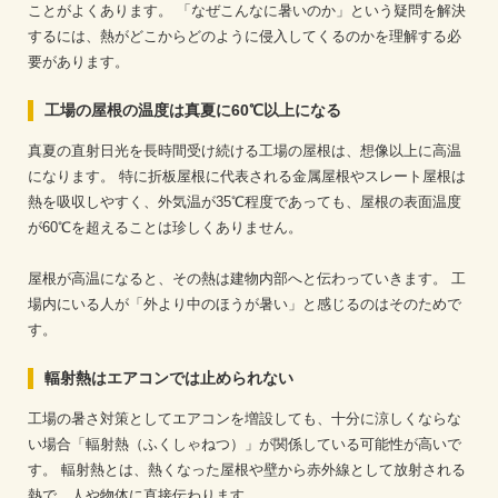
ことがよくあります。
「なぜこんなに暑いのか」という疑問を解決
するには、熱がどこからどのように侵入してくるのかを理解する必
要があります。
工場の屋根の温度は真夏に60℃以上になる
真夏の直射日光を長時間受け続ける工場の屋根は、想像以上に高温
になります。
特に折板屋根に代表される金属屋根やスレート屋根は
熱を吸収しやすく、外気温が35℃程度であっても、屋根の表面温度
が60℃を超えることは珍しくありません。
屋根が高温になると、その熱は建物内部へと伝わっていきます。
工
場内にいる人が「外より中のほうが暑い」と感じるのはそのためで
す。
輻射熱はエアコンでは止められない
工場の暑さ対策としてエアコンを増設しても、十分に涼しくならな
い場合「輻射熱（ふくしゃねつ）」が関係している可能性が高いで
す。
輻射熱とは、熱くなった屋根や壁から赤外線として放射される
熱で、人や物体に直接伝わります。