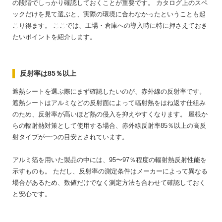
の段階でしっかり確認しておくことが重要です。
カタログ上のスペ
ックだけを見て選ぶと、実際の環境に合わなかったということも起
こり得ます。
ここでは、工場・倉庫への導入時に特に押さえておき
たいポイントを紹介します。
反射率は85％以上
遮熱シートを選ぶ際にまず確認したいのが、赤外線の反射率です。
遮熱シートはアルミなどの反射面によって輻射熱をはね返す仕組み
のため、反射率が高いほど熱の侵入を抑えやすくなります。
屋根か
らの輻射熱対策として使用する場合、赤外線反射率85％以上の高反
射タイプが一つの目安とされています。
アルミ箔を用いた製品の中には、95〜97％程度の輻射熱反射性能を
示すものも。
ただし、反射率の測定条件はメーカーによって異なる
場合があるため、数値だけでなく測定方法も合わせて確認しておく
と安心です。