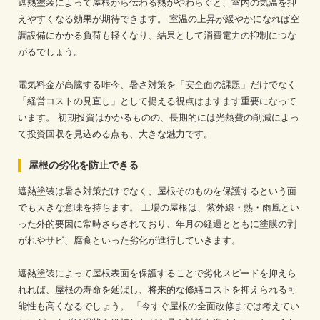
遮熱塗装によって屋根から伝わる熱がやわらぐと、室内の気温を抑
えやすくなる効果が期待できます。
室温の上昇が緩やかになれば空
調設備にかかる負荷も軽くなり、結果として消費電力の抑制につな
がるでしょう。
電気料金が高騰する昨今、暑さ対策を「安全面の課題」だけでなく
「経営コストの見直し」として捉える視点はますます重要になって
います。
初期投資はかかるものの、長期的には光熱費の削減によっ
て投資回収を見込める点も、大きな魅力です。
屋根の劣化を防止できる
遮熱塗装は暑さ対策だけでなく、屋根そのものを保護するという面
でも大きな意味を持ちます。
工場の屋根は、紫外線・熱・雨風とい
った外的要因に常時さらされており、年月の経過とともに塗膜の剥
がれやサビ、腐食といった劣化が進行していきます。
遮熱塗装によって屋根表面を保護することで劣化スピードを抑えら
れれば、屋根の寿命を延ばし、将来的な修繕コストを抑えられる可
能性も高くなるでしょう。
「今すぐ屋根の全面改修までは考えてい