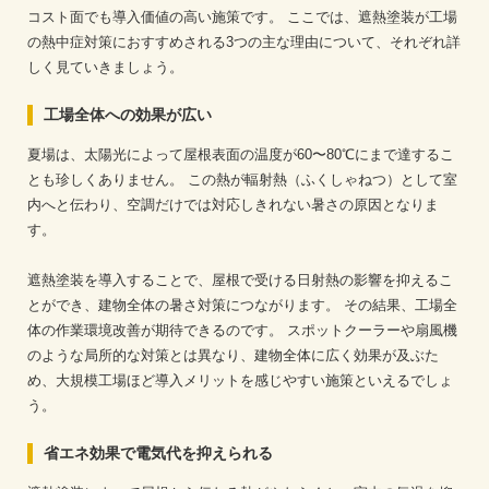
コスト面でも導入価値の高い施策です。
ここでは、遮熱塗装が工場
の熱中症対策におすすめされる3つの主な理由について、それぞれ詳
しく見ていきましょう。
工場全体への効果が広い
夏場は、太陽光によって屋根表面の温度が60〜80℃にまで達するこ
とも珍しくありません。
この熱が輻射熱（ふくしゃねつ）として室
内へと伝わり、空調だけでは対応しきれない暑さの原因となりま
す。
遮熱塗装を導入することで、屋根で受ける日射熱の影響を抑えるこ
とができ、建物全体の暑さ対策につながります。
その結果、工場全
体の作業環境改善が期待できるのです。
スポットクーラーや扇風機
のような局所的な対策とは異なり、建物全体に広く効果が及ぶた
め、大規模工場ほど導入メリットを感じやすい施策といえるでしょ
う。
省エネ効果で電気代を抑えられる