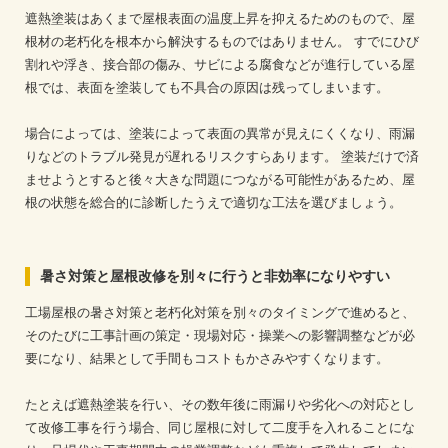
遮熱塗装はあくまで屋根表面の温度上昇を抑えるためのもので、屋
根材の老朽化を根本から解決するものではありません。
すでにひび
割れや浮き、接合部の傷み、サビによる腐食などが進行している屋
根では、表面を塗装しても不具合の原因は残ってしまいます。
場合によっては、塗装によって表面の異常が見えにくくなり、雨漏
りなどのトラブル発見が遅れるリスクすらあります。
塗装だけで済
ませようとすると後々大きな問題につながる可能性があるため、屋
根の状態を総合的に診断したうえで適切な工法を選びましょう。
暑さ対策と屋根改修を別々に行うと非効率になりやすい
工場屋根の暑さ対策と老朽化対策を別々のタイミングで進めると、
そのたびに工事計画の策定・現場対応・操業への影響調整などが必
要になり、結果として手間もコストもかさみやすくなります。
たとえば遮熱塗装を行い、その数年後に雨漏りや劣化への対応とし
て改修工事を行う場合、同じ屋根に対して二度手を入れることにな